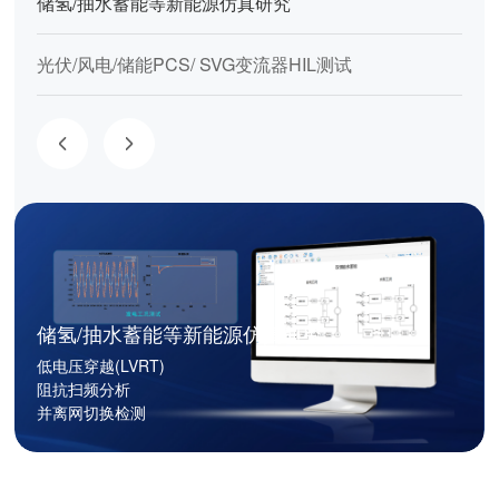
储氢/抽水蓄能等新能源仿真研究
光伏/风电/储能PCS/ SVG变流器HIL测试
储氢/抽水蓄能等新能源仿真研究
低电压穿越(LVRT)
阻抗扫频分析
并离网切换检测