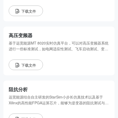
域的研究热点。
下载文件
高压变频器
基于远宽能源MT 8020实时仿真平台，可以对高压变频器系统
进行一些标准测试，如电网适应性测试、飞车启动测试、变频
器电网侧谐波测试以及满载、空载测试等。
下载文件
阻抗分析
远宽能源结合自主研发的StarSim小步长仿真技术以及基于
Xilinx的高性能FPGA运算芯片，能够为逆变器的阻抗测试与分
析提供高速、精准、稳定和易用的实时仿真产品。