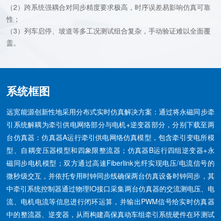
（2）跨系统强耦合对同步精度要求极高，时序误差易影响仿真可靠
性；
（3）列车启停、坡道等多工况测试组合复杂，手动验证难以全面覆
盖。
系统框图
远宽能源创新性地采用分布式实时仿真解决方案：通过将永磁同步牵
引系统解耦为牵引供电网络部分与电机+逆变器部分，分别下载至两
台仿真器：仿真器A运行牵引供电网络仿真模型，包含牵引变电所模
型、自耦变压器模型和四象限整流器；仿真器B运行四组逆变器+永
磁同步电机模型；双方通过高速Fiberlink光纤实现电压/电流信号的
微秒级交互，并依托专用时钟同步线确保两台仿真设备时钟同步，其
中牵引系统控制器通过物理IO接口采集两台仿真器的交流测电压、电
流、电机电流等信息进行闭环运算，并输出PWM信号给实时仿真器
中的整流器、逆变器，从而构建高保真动车组牵引系统硬件在环测试