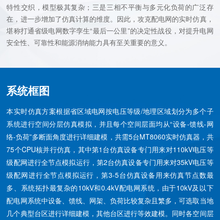
特性交织，模型极其复杂；三是三相不平衡与多元化负荷的广泛存
在，进一步增加了仿真计算的维度。因此，攻克配电网的实时仿真，
堪称打通省级电网数字孪生“最后一公里”的决定性战役，对提升电网
安全性、可靠性和能源消纳能力具有至关重要的意义。
系统框图
本实时仿真方案根据省区域电网按电压等级/地理区域划分为多个子
系统进行空间分层仿真模拟，并且每个空间层面均从“设备-馈线-网
络-负荷”多断面角度进行详细建模，共需5台MT8060实时仿真器，共
75个CPU核并行仿真，其中第1台仿真设备专门用来对110kV电压等
级配网进行全节点模拟运行，第2台仿真设备专门用来对35kV电压等
级配网进行全节点模拟运行，第3-5台仿真设备用来仿真节点数最
多、系统拓扑最复杂的10kV和0.4kV配电网系统，由于10kV及以下
配电网系统中设备、馈线、网架、负荷比较复杂且繁多，可选取当地
几个典型台区进行详细建模，其他台区进行等效建模。同时各空间层