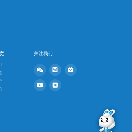
宽
关注我们
们
焦
户
们